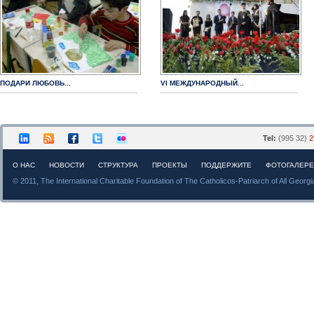
ПОДАРИ ЛЮБОВЬ...
VI МЕЖДУНАРОДНЫЙ...
Tel:
(995 32)
2
О НАС
НОВОСТИ
СТРУКТУРА
ПРОЕКТЫ
ПОДДЕРЖИТЕ
ФОТОГАЛЕР
© 2011, The International Charitable Foundation of The Catholicos-Patriarch of All Georgi