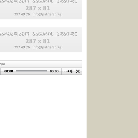
дио
00:00
00:00